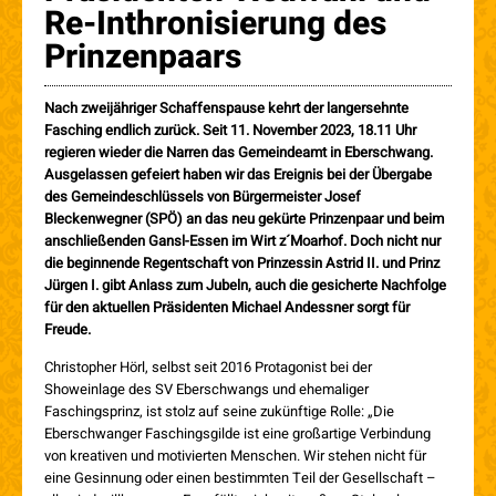
Re-Inthronisierung des
Prinzenpaars
Nach zweijähriger Schaffenspause kehrt der langersehnte
Fasching endlich zurück. Seit 11. November 2023, 18.11 Uhr
regieren wieder die Narren das Gemeindeamt in Eberschwang.
Ausgelassen gefeiert haben wir das Ereignis bei der Übergabe
des Gemeindeschlüssels von Bürgermeister Josef
Bleckenwegner (SPÖ) an das neu gekürte Prinzenpaar und beim
anschließenden Gansl-Essen im Wirt z´Moarhof. Doch nicht nur
die beginnende Regentschaft von Prinzessin Astrid II. und Prinz
Jürgen I. gibt Anlass zum Jubeln, auch die gesicherte Nachfolge
für den aktuellen Präsidenten Michael Andessner sorgt für
Freude.
Christopher Hörl, selbst seit 2016 Protagonist bei der
Showeinlage des SV Eberschwangs und ehemaliger
Faschingsprinz, ist stolz auf seine zukünftige Rolle: „Die
Eberschwanger Faschingsgilde ist eine großartige Verbindung
von kreativen und motivierten Menschen. Wir stehen nicht für
eine Gesinnung oder einen bestimmten Teil der Gesellschaft –